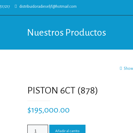
517217
distribuidoradieseljf@hotmail.com
Nuestros Productos
Show 
PISTON 6CT (878)
$
195,000.00
Añadir al carrito