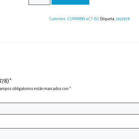
Categorías:
Cummins
,
CUMMINS 6CT-ISC
Etiqueta:
3925878
878)”
campos obligatorios están marcados con
*