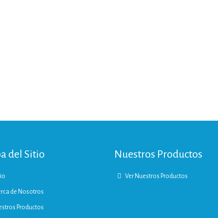
 del Sitio
Nuestros Productos
cio
Ver Nuestros Productos
rca de Nosotros
stros Productos