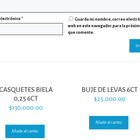
electrónico
*
Guarda mi nombre, correo electró
web en este navegador para la próxim
que comente.
CASQUETES BIELA
BUJE DE LEVAS 6CT
0,25 6CT
$
25,000.00
$
130,000.00
Añadir al carrito
Añadir al carrito