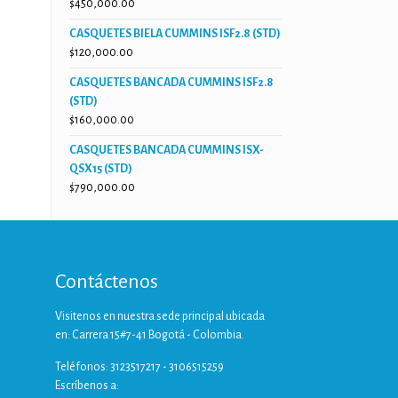
$
450,000.00
CASQUETES BIELA CUMMINS ISF2.8 (STD)
$
120,000.00
CASQUETES BANCADA CUMMINS ISF2.8
(STD)
$
160,000.00
CASQUETES BANCADA CUMMINS ISX-
QSX15 (STD)
$
790,000.00
Contáctenos
Visitenos en nuestra sede principal ubicada
en: Carrera 15#7-41 Bogotá - Colombia.
Teléfonos: 3123517217 - 3106515259
Escríbenos a: