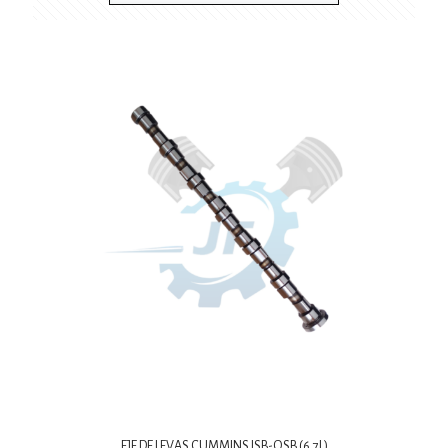
EJE DE LEVAS CUMMINS ISB-QSB (6.7L)