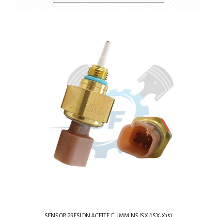
SENSOR PRESION ACEITE CUMMINS ISX (ISX-X15)