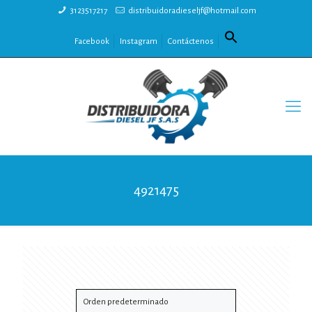
3123517217
distribuidoradieseljf@hotmail.com
Facebook
Instagram
Contáctenos
4921475
Mostrando el único resultado