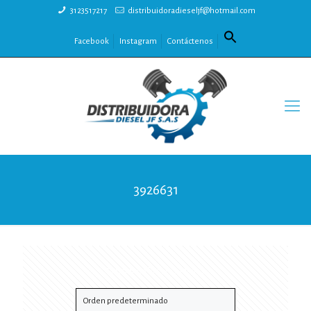
3123517217
distribuidoradieseljf@hotmail.com
Facebook
Instagram
Contáctenos
3926631
Mostrando los 3 resultados